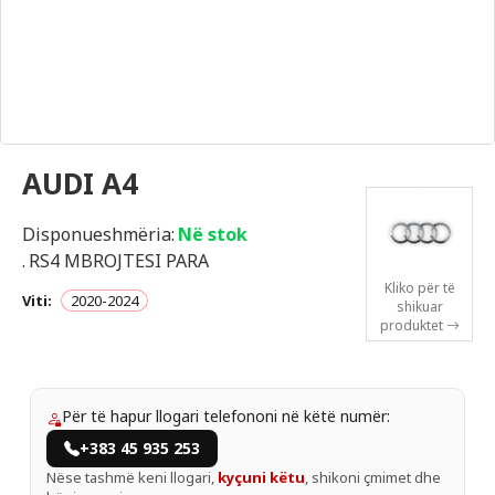
AUDI A4
Disponueshmëria:
Në stok
.
RS4 MBROJTESI PARA
Kliko për të
Viti:
2020-2024
shikuar
produktet
Për të hapur llogari telefononi në këtë numër:
+383 45 935 253
Nëse tashmë keni llogari,
kyçuni këtu
, shikoni çmimet dhe