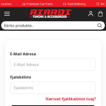
sories
Premium Car Parts
Fast Delivery
Best 
E-Mail Adresa
Fjalekëlimi
Harruat fjalëkalimin tuaj?