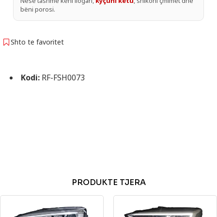
Nëse tashmë keni llogari,
kyçuni këtu
, shikoni çmimet dhe
bëni porosi.
Shto te favoritet
Kodi:
RF-FSH0073
PRODUKTE TJERA