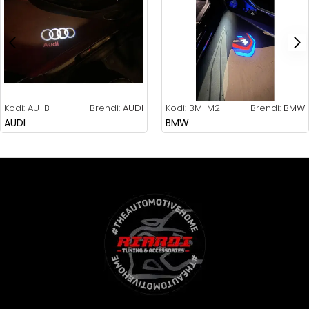
Kodi:
AU-B
Brendi:
AUDI
Kodi:
BM-M2
Brendi:
BMW
AUDI
BMW