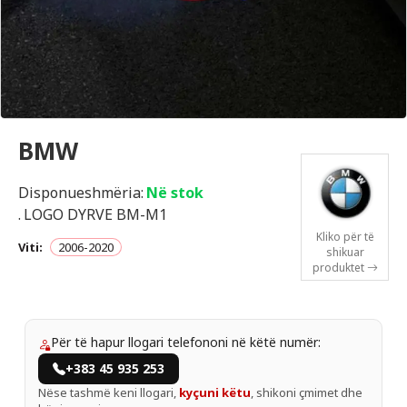
BMW
Disponueshmëria:
Në stok
.
LOGO DYRVE BM-M1
Kliko për të
Viti:
2006-2020
shikuar
produktet
Për të hapur llogari telefononi në këtë numër:
+383 45 935 253
Nëse tashmë keni llogari,
kyçuni këtu
, shikoni çmimet dhe