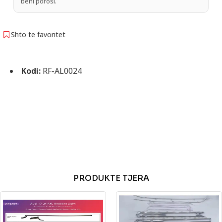
bëni porosi.
Shto te favoritet
Kodi:
RF-AL0024
PRODUKTE TJERA