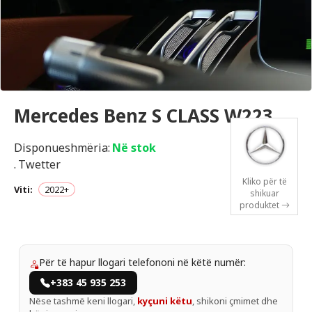
Mercedes Benz S CLASS W223
Disponueshmëria:
Në stok
.
Twetter
Kliko për të
Viti:
2022+
shikuar
produktet
Për të hapur llogari telefononi në këtë numër:
+383 45 935 253
Nëse tashmë keni llogari,
kyçuni këtu
, shikoni çmimet dhe