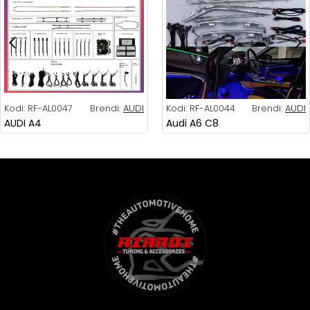
Kodi:
RF-AL0047
Brendi:
AUDI
Kodi:
RF-AL0044
Brendi:
AUDI
AUDI A4
Audi A6 C8