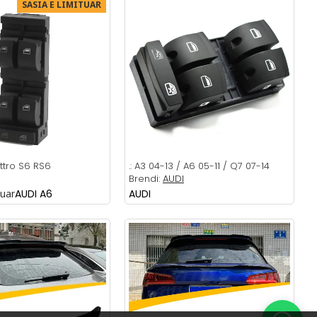
SASIA E LIMITUAR
ttro S6 RS6
.:
A3 04-13 / A6 05-11 / Q7 07-14
Brendi:
AUDI
tuar
AUDI A6
AUDI