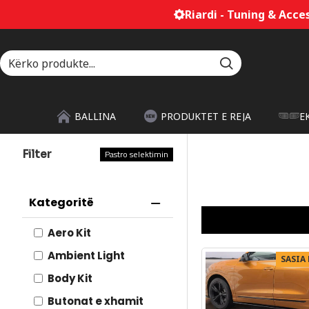
Riardi - Tuning & Accessories
BALLINA
PRODUKTET E REJA
E
Filter
Pastro selektimin
Kategoritë
Aero Kit
Ambient Light
SASIA
Body Kit
Butonat e xhamit