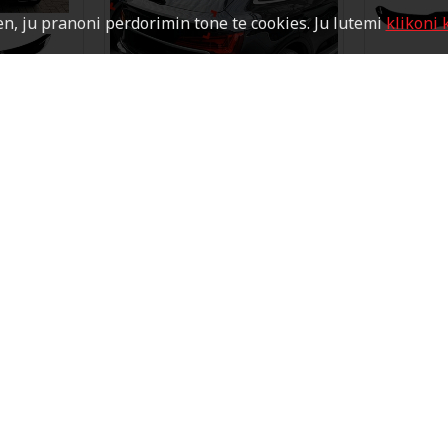
n, ju pranoni perdorimin tone te cookies. Ju lutemi
klikoni 
" per normal
.:
AUDI Q5 Sportback Mid Spoiler"
.:
AUDI Q5 Sp
Brendi:
AUDI
Brendi:
AUDI
AUDI Q5
AUDI Q5
Brendi:
AUDI
.:
AUDI Q3 Sportback (F3) Mid
.:
Audi A8 Re
Spoiler"
AUDI A8