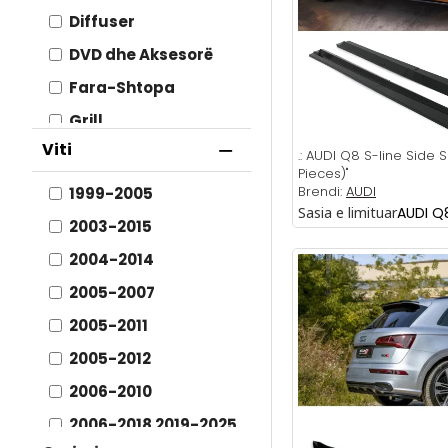
Diffuser
DVD dhe Aksesorë
Fara-Shtopa
Grill
Viti
Lip
.:
AUDI Q8 S-line Side Sk
Pieces)"
Photon
Brendi:
AUDI
1999-2005
Sasia e limituar
AUDI Q
Pragat - Shkelsat
2003-2015
Spoiler
2004-2014
Upgrade
2005-2007
LED Headlight
2005-2011
2005-2012
2006-2010
2006-2018 2019-2025