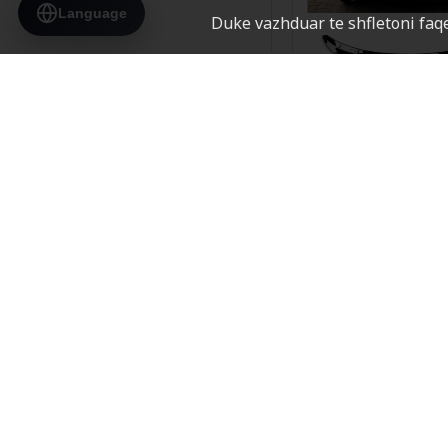
2014-2016
Language
Duke vazhduar te shfletoni faqe
2014-2018
2015-2017
2015-2018
.:
AUDI Q7 Roof Spoiler
Brendi:
AUDI
2015-2020
AUDI Q7
2016+
2016-2018
2016-2019
2016-2019***2020-
2023
2016-2020
2016-2021
2016-2022
2016-2024
.:
AUDI Q3 Roof Spoiler"
AUDI Q3