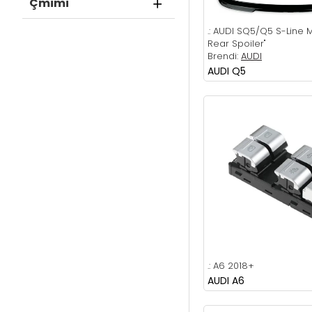
Çmimi
2007-2012
2008-2011
.:
AUDI SQ5/Q5 S-Line M
Rear Spoiler"
2008-2012
Brendi:
AUDI
AUDI Q5
2008-2013
2009-2011
2009-2015
2009-2016
2009-2017
2010-2013
2010-2017
2011-2013
2011-2013***2015-
.:
A6 2018+
2018
AUDI A6
2011-2014