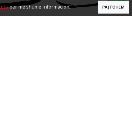
ketu
per me shume informacion.
PAJTOHEM
ortback Rear Spoiler"
.:
AUDI Q5 Mid Spoiler"
Brendi:
AUDI
AUDI Q5
ar Spoiler"
Brendi:
AUDI
.:
Audi A8 Rear Spoiler"
Brendi:
AUDI
AUDI A8