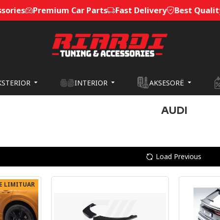
Premium Car Parts
Fast Delivery
Best Quality Service
KSTERIOR
INTERIOR
AKSESORË
AUDI
Load Previous
 E LIMITUAR