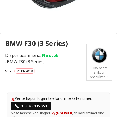
BMW F30 (3 Series)
Disponueshmëria:
Në stok
.
BMW F30 (3 Series)
Kliko për të
Viti:
2011-2018
shikuar
produktet
Për të hapur llogari telefononi në këtë numër:
+383 45 935 253
Nëse tashmë keni llogari,
kyçuni këtu
, shikoni çmimet dhe