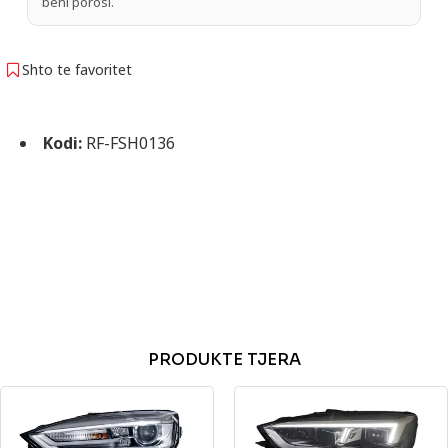
bëni porosi.
Shto te favoritet
Kodi:
RF-FSH0136
PRODUKTE TJERA