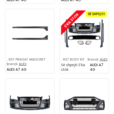
SË SHPEJTI
S'KA STOK
.:
RS7 PRAGAT ANESORET
.:
RS7 BODY KIT
Brendi:
AUDI
Brendi:
AUDI
Së shpejti
S'ka
AUDI A7
AUDI A7 4G
stok
4G