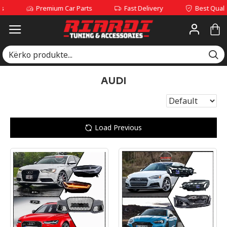
Premium Car Parts
Fast Delivery
Best Quality Servi
AUDI
Load Previous