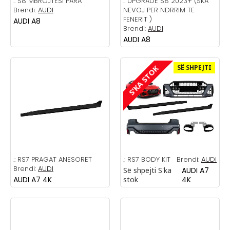
.:
S8 MBROJTESI PARA
.:
UPGRADE S8 2023+ (SKA
Brendi:
AUDI
NEVOJ PER NDRRIM TE
FENERIT )
AUDI A8
Brendi:
AUDI
AUDI A8
SË SHPEJTI
S'KA STOK
.:
RS7 PRAGAT ANESORET
.:
RS7 BODY KIT
Brendi:
AUDI
Brendi:
AUDI
Së shpejti
S'ka
AUDI A7
AUDI A7 4K
stok
4K