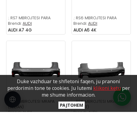
.:
RS7 MBROJTESI PARA
.:
RS6 MBROJTESI PARA
Brendi:
AUDI
Brendi:
AUDI
AUDI A7 4G
AUDI A6 4K
Duke vazhduar te shfletoni faqen, ju pranoni
perdorimin tone te cookies. Ju lutemi
klikoni ketu
per
me shume informacion.
.:
RS6 MBROJTESI MRAPA
.:
RS6 MBROJTESI MRAPA
PAJTOHEM
(SEDAN)
(AVANT)
Brendi:
AUDI
Brendi:
AUDI
AUDI A6 4K
AUDI A6 4K